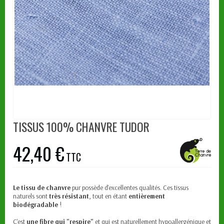
TISSUS 100% CHANVRE TUDOR
42,40 €
TTC
Le tissu de chanvre
pur possède d'excellentes qualités. Ces tissus
naturels sont
très résistant
, tout en étant
entièrement
biodégradable
!
C'est
une fibre qui "respire"
et qui est naturellement hypoallergénique et