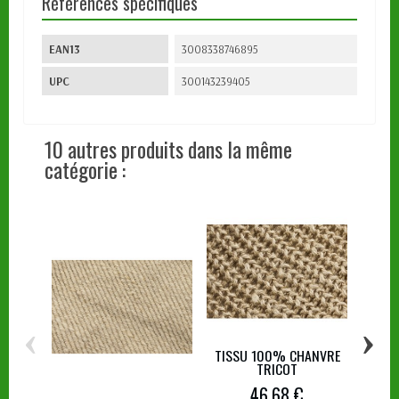
Références spécifiques
EAN13
3008338746895
UPC
300143239405
10 autres produits dans la même
catégorie :
‹
›
TISSU 100% CHANVRE
TISS
TRICOT
46,68 €