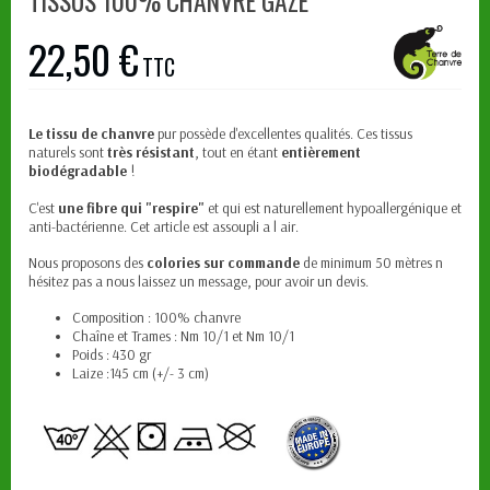
TISSUS 100% CHANVRE GAZE
22,50 €
TTC
Le tissu de chanvre
pur possède d'excellentes qualités. Ces tissus
naturels sont
très résistant
, tout en étant
entièrement
biodégradable
!
C'est
une fibre qui "respire"
et qui est naturellement hypoallergénique et
anti-bactérienne. Cet article est assoupli a l air.
Nous proposons des
colories sur commande
de minimum 50 mètres n
hésitez pas a nous laissez un message, pour avoir un devis.
Composition : 100% chanvre
Chaîne et Trames : Nm 10/1 et Nm 10/1
Poids : 430 gr
Laize :145 cm (+/- 3 cm)