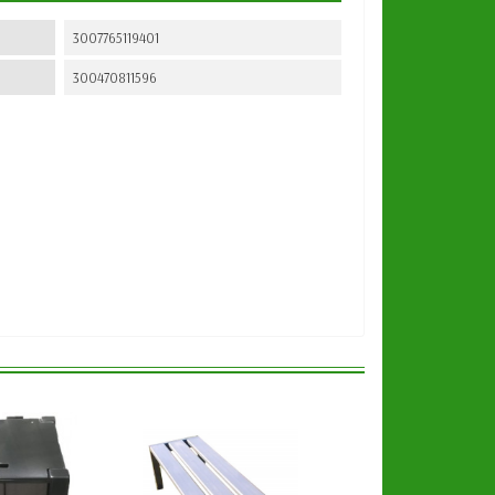
3007765119401
300470811596