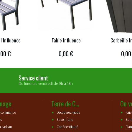
l Influence
Table Influence
Corbeille I
,00 €
0,00 €
0,00
Service client
Du lundi au vendredi de 9h à 18h
nage
Terre de C...
On v
e commande
Découvrez-nous
Paie
es
Savoir faire
Sati
n cadeau
Confidentialité
Plan