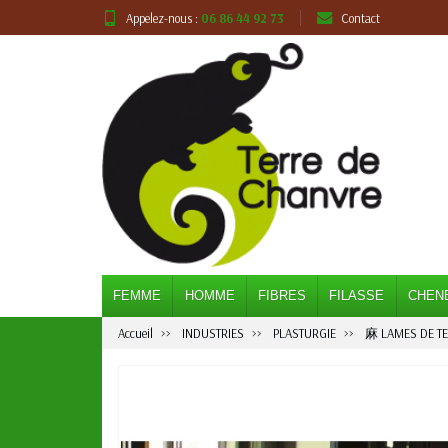
Appelez-nous :
06 86 44 92 73
Contact
FEMME
HOMME
FIBRES
FILASSE
CHEN
Accueil
INDUSTRIES
PLASTURGIE
⿇ LAMES DE T