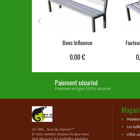
‹
Banc Influence
Fauteui
0,00 €
0
Paiement sécurisé
Paiement en ligne 100% sécurisé
Magasi
Premièr
Les taill
20 ANS...Terre de chanvre™
Et nous sommes toujours là pour vous
Offrir u
faire découvrir les multiples solutions