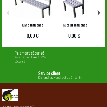
‹
›
Banc Influence
Fauteuil Influence
T
0,00 €
0,00 €
Paiement sécurisé
Paiement en ligne 100%
sécurisé
Service client
Du lundi au vendredi de 9h à 18h
20 ANS...Terre de chanvre™