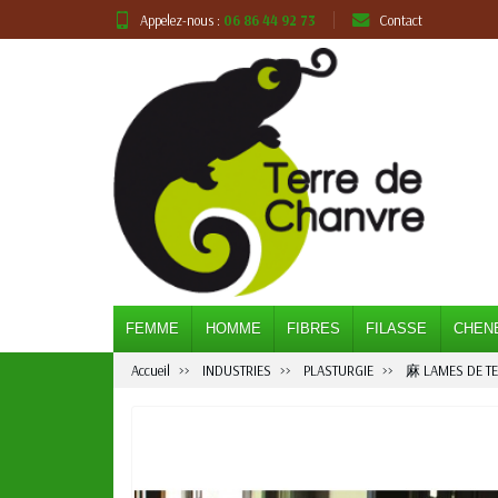
Appelez-nous :
06 86 44 92 73
Contact
FEMME
HOMME
FIBRES
FILASSE
CHEN
Accueil
INDUSTRIES
PLASTURGIE
⿇ LAMES DE T