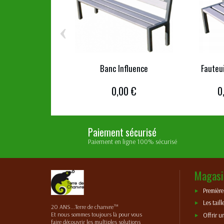
‹
Banc Influence
Fauteui
0,00 €
0
Paiement sécurisé
Paiement en ligne 100% sécurisé
Magasi
Premièr
Les taill
20 ANS...Terre de chanvre™
Et nous sommes toujours là pour vous
Offrir u
faire découvrir les multiples solutions