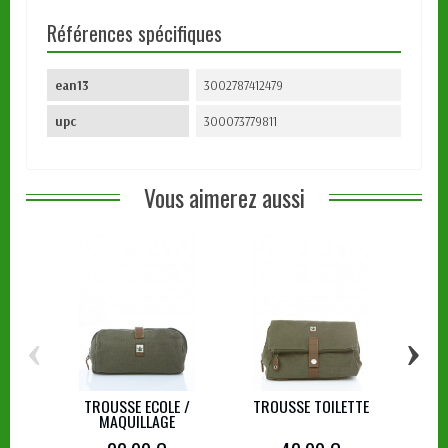
Références spécifiques
ean13
3002787412479
upc
300073779811
Vous aimerez aussi
‹
›
TROUSSE ECOLE /
TROUSSE TOILETTE
ORGAN
MAQUILLAGE