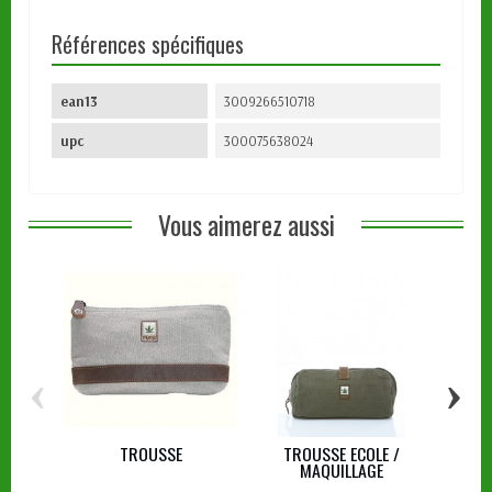
Références spécifiques
ean13
3009266510718
upc
300075638024
Vous aimerez aussi
‹
›
TROUSSE
TROUSSE ECOLE /
TR
MAQUILLAGE