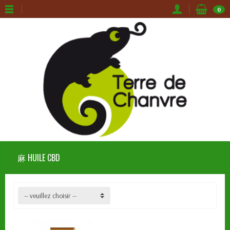
0
⿇ HUILE CBD
-- veuillez choisir --