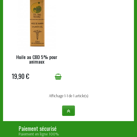
Huile au CBD 5% pour
EN STOCK
animaux
19,90 €
Affichage 1-1 de 1 article(s)
Paiement sécurisé
Paiement en ligne 100%