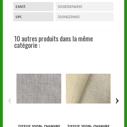
EAN13
3008338746895
UPC
300143239405
10 autres produits dans la même
catégorie :
‹
›
TIS
E
TISSUS 100% CHANVRE
TISSUS 100% CHANVRE