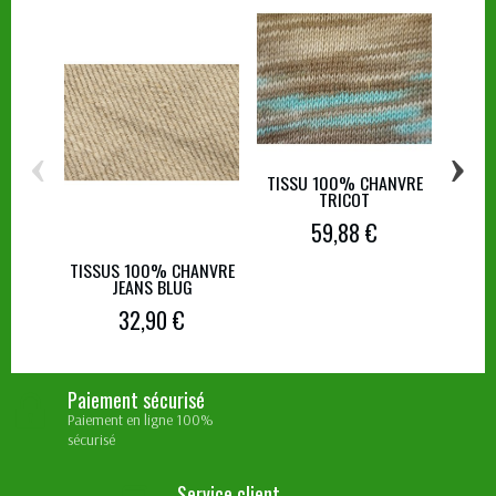
‹
›
TISSU 100% CHANVRE
TISS
TRICOT
59,88 €
TISSUS 100% CHANVRE
JEANS BLUG
32,90 €
Paiement sécurisé
Paiement en ligne 100%
sécurisé
Service client