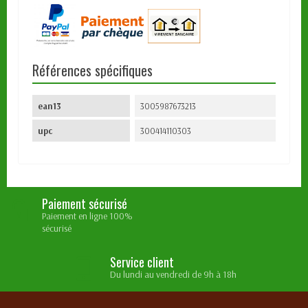
Références spécifiques
ean13
3005987673213
upc
300414110303
Paiement sécurisé
Paiement en ligne 100%
sécurisé
Service client
Du lundi au vendredi de 9h à 18h