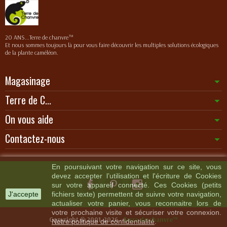
20 ANS...Terre de chanvre™
Et nous sommes toujours là pour vous faire découvrir les multiples solutions écologiques
de la plante caméléon.
Magasinage
Terre de C...
On vous aide
Contactez-nous
En poursuivant votre navigation sur ce site, vous
devez accepter l’utilisation et l'écriture de Cookies
sur votre appareil connecté. Ces Cookies (petits
J'accepte
fichiers texte) permettent de suivre votre navigation,
actualiser votre panier, vous reconnaitre lors de
votre prochaine visite et sécuriser votre connexion.
Copyright © 2001-2026 -
Terre de chanvre™
Notre politique de confidentialité
.