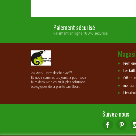
Paiement sécurisé
Paiement en ligne 100% sécurisé
Magasi
Premièr
Les taill
20 ANS...Terre de chanvre™
Et nous sommes toujours là pour vous
Offrir u
faire découvrir les multiples solutions
mentions
écologiques de la plante caméléon.
Livraiso
Suivez-nous