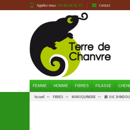
Appelez-nous :
06 86 44 92 73
Contact
FEMME
HOMME
FIBRES
FILASSE
CHEN
Accueil
FIBRES
MAROQUINERIE
⿇ SAC BANDOUL