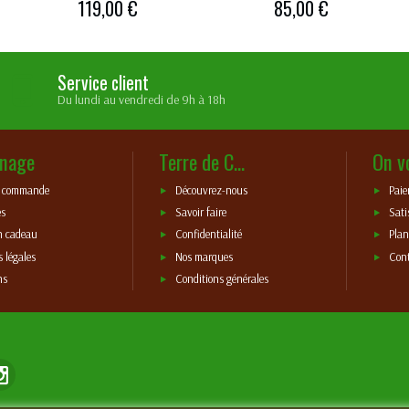
119,00 €
85,00 €
Service client
Du lundi au vendredi de 9h à 18h
nage
Terre de C...
On v
e commande
Découvrez-nous
Paie
es
Savoir faire
Sati
n cadeau
Confidentialité
Plan
 légales
Nos marques
Con
ns
Conditions générales