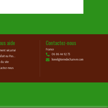
ous aide
Contactez-nous
France
ment sécurisé
06 86 44 92 73
sfait ou Pas...
lionel@terredechanvre.com
 du site
tactez-nous