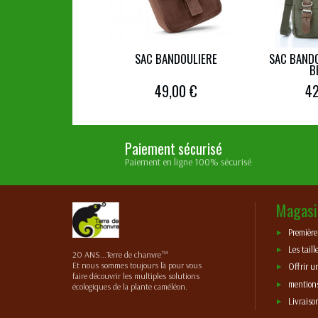
SAC BANDOULIERE
SAC BANDO
B
49,00 €
42
Paiement sécurisé
Paiement en ligne 100% sécurisé
Magasi
Premièr
Les taill
20 ANS...Terre de chanvre™
Et nous sommes toujours là pour vous
Offrir u
faire découvrir les multiples solutions
mentions
écologiques de la plante caméléon.
Livraiso