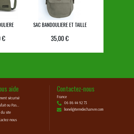
ULIERE
SAC BANDOULIERE ET TAILLE
0 €
35,00 €
ous aide
Contactez-nous
France
ment sécurisé
06 86 44 92 73
sfait ou Pas...
lionel@terredechanvre.com
 du site
tactez-nous