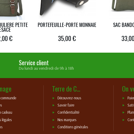
ULIERE PETITE
PORTEFEUILLE-PORTE MONNAIE
SAC BANDO
ESACE
,00 €
35,00 €
33,0
Service client
Du lundi au vendredi de 9h à 18h
nage
Terre de C...
On v
e commande
Découvrez-nous
Paie
es
Savoir faire
Sati
n cadeau
Confidentialité
Plan
 légales
Nos marques
Con
ns
Conditions générales