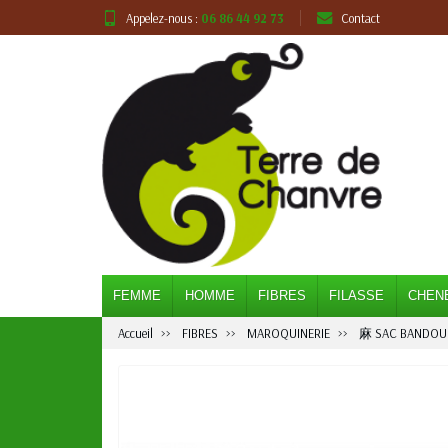
Appelez-nous :
06 86 44 92 73
Contact
FEMME
HOMME
FIBRES
FILASSE
CHEN
Accueil
FIBRES
MAROQUINERIE
⿇ SAC BANDOUL