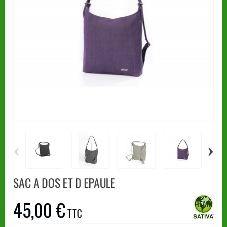
‹
›
SAC A DOS ET D EPAULE
45,00 €
TTC