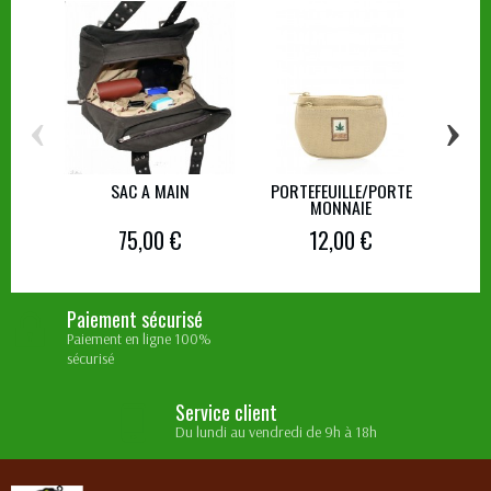
‹
›
SAC A MAIN
PORTEFEUILLE/PORTE
SAC
MONNAIE
75,00 €
12,00 €
Paiement sécurisé
Paiement en ligne 100%
sécurisé
Service client
Du lundi au vendredi de 9h à 18h