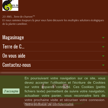
20 ANS...Terre de chanvre™
Et nous sommes toujours là pour vous faire découvrir les multiples solutions écologiques
de la plante caméléon.
Magasinage
Terre de C...
On vous aide
Contactez-nous
En poursuivant votre navigation sur ce site, vous
devez accepter l’utilisation et l'écriture de Cookies
sur votre appareil connecté. Ces Cookies (petits
J'accepte
fichiers texte) permettent de suivre votre navigation,
actualiser votre panier, vous reconnaitre lors de
votre prochaine visite et sécuriser votre connexion.
Copyright © 2001-2026 -
Terre de chanvre™
Notre politique de confidentialité
.